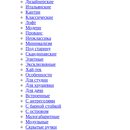
Дизайнерские
Итальянские
Кантри
Классические
Лофт
Модерн
Прованс
Неоклассика
Минимализм
Под старину
Скандинавские
Элитные
Эксклюзивные
Хай-тек
Особенности
Для студии
Для хрущевки
Для дачи
Встроенные
С антресолями
С барной стойкой
С островом
Малогабаритные
Модульные
Скрытые ручки