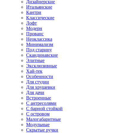
Дизайнерские
Итальянские
Кантри
Классические
Лофт
Модерн
Прованс
Неоклассика
Минимализм
Под старину
Скандинавские
Элитные
Эксклюзивные
Хай-тек
Особенности
Для студии
Для хрущевки
Для дачи
Встроенные
С антресолями
С барной стойкой
С островом
Малогабаритные
Модульные
Скрытые ручки