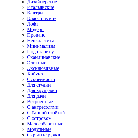
Дизайнерские
Итальянские
Кантри
Классические
Лофт
Модерн
Прованс
Неоклассика
Минимализм
Под старину
Скандинавские
Элитные
Эксклюзивные
Хай-тек
Особенности
Для студии
Для хрущевки
Для дачи
Встроенные
С антресолями
С барной стойкой
С островом
Малогабаритные
Модульные
Скрытые ручки