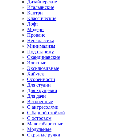
Дизайнерские
Итальянские
Кантри
Классические
Лофт
Модерн
Прованс
Неоклассика
Минимализм
Под старину
Скандинавские
Элитные
Эксклюзивные
Хай-тек
Особенности
Для студии
Для хрущевки
Для дачи
Встроенные
С антресолями
С барной стойкой
С островом
Малогабаритные
Модульные
Скрытые ручки