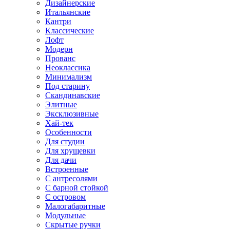
Дизайнерские
Итальянские
Кантри
Классические
Лофт
Модерн
Прованс
Неоклассика
Минимализм
Под старину
Скандинавские
Элитные
Эксклюзивные
Хай-тек
Особенности
Для студии
Для хрущевки
Для дачи
Встроенные
С антресолями
С барной стойкой
С островом
Малогабаритные
Модульные
Скрытые ручки