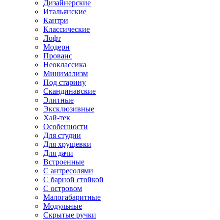
Дизайнерские
Итальянские
Кантри
Классические
Лофт
Модерн
Прованс
Неоклассика
Минимализм
Под старину
Скандинавские
Элитные
Эксклюзивные
Хай-тек
Особенности
Для студии
Для хрущевки
Для дачи
Встроенные
С антресолями
С барной стойкой
С островом
Малогабаритные
Модульные
Скрытые ручки