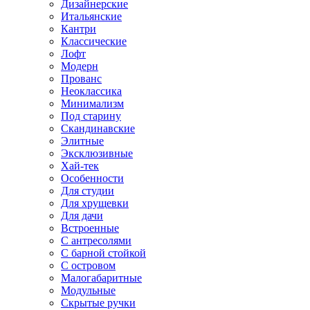
Дизайнерские
Итальянские
Кантри
Классические
Лофт
Модерн
Прованс
Неоклассика
Минимализм
Под старину
Скандинавские
Элитные
Эксклюзивные
Хай-тек
Особенности
Для студии
Для хрущевки
Для дачи
Встроенные
С антресолями
С барной стойкой
С островом
Малогабаритные
Модульные
Скрытые ручки