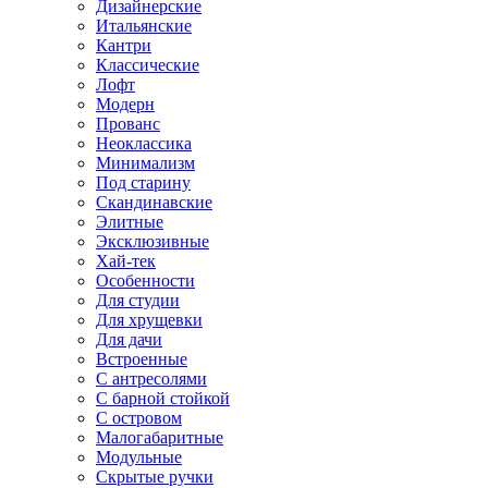
Дизайнерские
Итальянские
Кантри
Классические
Лофт
Модерн
Прованс
Неоклассика
Минимализм
Под старину
Скандинавские
Элитные
Эксклюзивные
Хай-тек
Особенности
Для студии
Для хрущевки
Для дачи
Встроенные
С антресолями
С барной стойкой
С островом
Малогабаритные
Модульные
Скрытые ручки