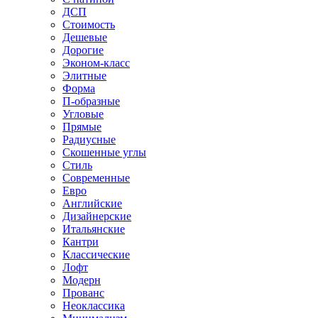
ДСП
Стоимость
Дешевые
Дорогие
Эконом-класс
Элитные
Форма
П-образные
Угловые
Прямые
Радиусные
Скошенные углы
Стиль
Современные
Евро
Английские
Дизайнерские
Итальянские
Кантри
Классические
Лофт
Модерн
Прованс
Неоклассика