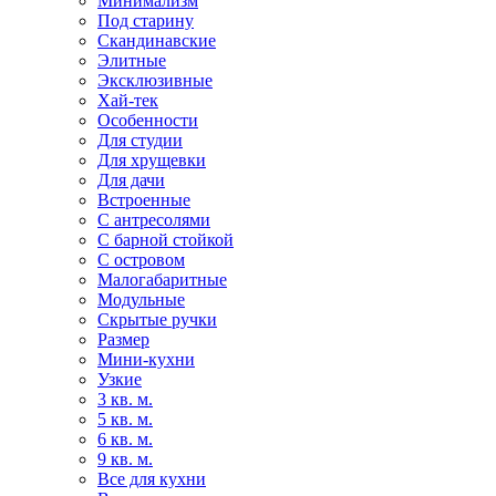
Минимализм
Под старину
Скандинавские
Элитные
Эксклюзивные
Хай-тек
Особенности
Для студии
Для хрущевки
Для дачи
Встроенные
С антресолями
С барной стойкой
С островом
Малогабаритные
Модульные
Скрытые ручки
Размер
Мини-кухни
Узкие
3 кв. м.
5 кв. м.
6 кв. м.
9 кв. м.
Все для кухни