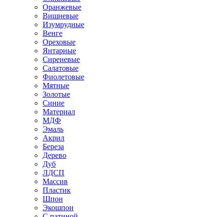
Оранжевые
Вишневые
Изумрудные
Венге
Ореховые
Янтарные
Сиреневые
Салатовые
Фиолетовые
Мятные
Золотые
Синие
Материал
МДФ
Эмаль
Акрил
Береза
Дерево
Дуб
ЛДСП
Массив
Пластик
Шпон
Экошпон
С патиной