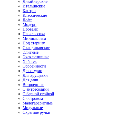
Дизайнерские
Итальянские
Кантри
Классические
Лофт
Модерн
Прованс
Неоклассика
Минимализм
Под старину
Скандинавские
Элитные
Эксклюзивные
Хай-тек
Особенности
Для студии
Для хрущевки
Для дачи
Встроенные
С антресолями
С барной стойкой
С островом
Малогабаритные
Модульные
Скрытые ручки