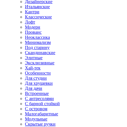
Дизайнерские
Итальянские
Кантри
Классические
Лофт
Модерн
Прованс
Неоклассика
Минимализм
Под старину
Скандинавские
Элитные
Эксклюзивные
Хай-тек
Особенности
Для студии
Для хрущевки
Для дачи
Встроенные
С антресолями
С барной стойкой
С островом
Малогабаритные
Модульные
Скрытые ручки