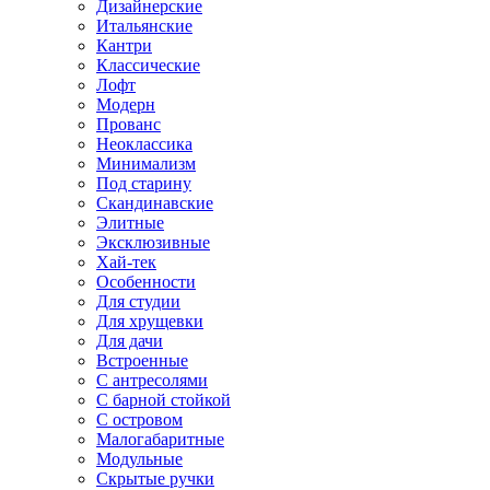
Дизайнерские
Итальянские
Кантри
Классические
Лофт
Модерн
Прованс
Неоклассика
Минимализм
Под старину
Скандинавские
Элитные
Эксклюзивные
Хай-тек
Особенности
Для студии
Для хрущевки
Для дачи
Встроенные
С антресолями
С барной стойкой
С островом
Малогабаритные
Модульные
Скрытые ручки