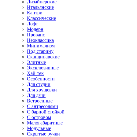
Дизайнерские
Итальянские
Кантри
Классические
Лофт
Модерн
Прованс
Неоклассика
Минимализм
Под старину
Скандинавские
Элитные
Эксклюзивные
Хай-тек
Особенности
Для студии
Для хрущевки
Для дачи
Встроенные
С антресолями
С барной стойкой
С островом
Малогабаритные
Модульные
Скрытые ручки