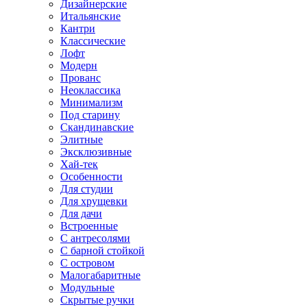
Дизайнерские
Итальянские
Кантри
Классические
Лофт
Модерн
Прованс
Неоклассика
Минимализм
Под старину
Скандинавские
Элитные
Эксклюзивные
Хай-тек
Особенности
Для студии
Для хрущевки
Для дачи
Встроенные
С антресолями
С барной стойкой
С островом
Малогабаритные
Модульные
Скрытые ручки