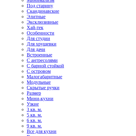
Минимализм
Под старину
Скандинавские
Элитные
Эксклюзивные
Хай-тек
Особенности
Для студии
Для хрущевки
Для дачи
Встроенные
С антресолями
С барной стойкой
С островом
Малогабаритные
Модульные
Скрытые ручки
Размер
Мини-кухни
Узкие
3 кв. м.
5 кв. м.
6 кв. м.
9 кв. м.
Все для кухни