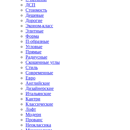
ДСП
Стоимость
Дешевые
Дорогие
Эконом-класс
Элитные
Форма
П-образные
Угловые
Прямые
Радиусные
Скошенные углы
Стиль
Современные
Евро
Английские
Дизайнерские
Итальянские
Кантри
Классические
Лофт
Модерн
Прованс
Неоклассика