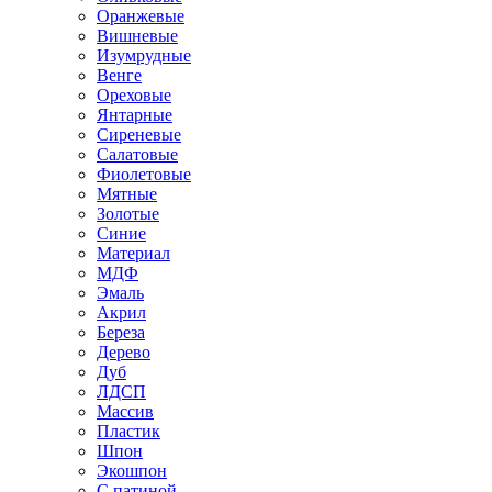
Оранжевые
Вишневые
Изумрудные
Венге
Ореховые
Янтарные
Сиреневые
Салатовые
Фиолетовые
Мятные
Золотые
Синие
Материал
МДФ
Эмаль
Акрил
Береза
Дерево
Дуб
ЛДСП
Массив
Пластик
Шпон
Экошпон
С патиной