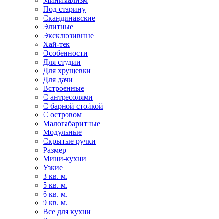
Минимализм
Под старину
Скандинавские
Элитные
Эксклюзивные
Хай-тек
Особенности
Для студии
Для хрущевки
Для дачи
Встроенные
С антресолями
С барной стойкой
С островом
Малогабаритные
Модульные
Скрытые ручки
Размер
Мини-кухни
Узкие
3 кв. м.
5 кв. м.
6 кв. м.
9 кв. м.
Все для кухни