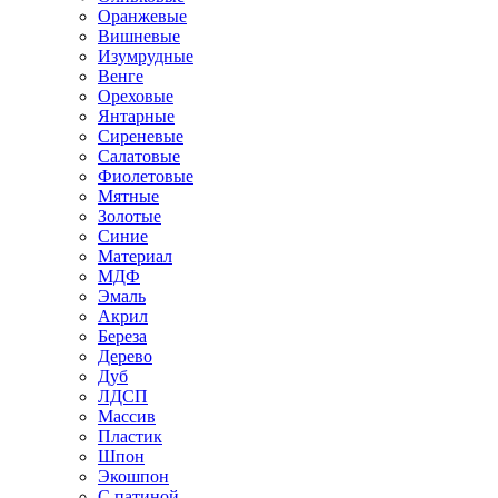
Оранжевые
Вишневые
Изумрудные
Венге
Ореховые
Янтарные
Сиреневые
Салатовые
Фиолетовые
Мятные
Золотые
Синие
Материал
МДФ
Эмаль
Акрил
Береза
Дерево
Дуб
ЛДСП
Массив
Пластик
Шпон
Экошпон
С патиной