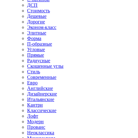
ДСП
Стоимость
Дешевые
Дорогие
Эконом-класс
Элитные
Форма
П-образные
Угловые
Прямые
Радиусные
Скошенные углы
Стиль
Современные
Евро
Английские
Дизайнерские
Итальянские
Кантри
Классические
Лофт
Модерн
Прованс
Неоклассика