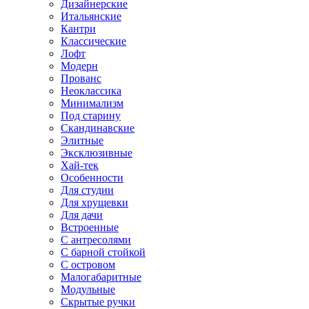
Дизайнерские
Итальянские
Кантри
Классические
Лофт
Модерн
Прованс
Неоклассика
Минимализм
Под старину
Скандинавские
Элитные
Эксклюзивные
Хай-тек
Особенности
Для студии
Для хрущевки
Для дачи
Встроенные
С антресолями
С барной стойкой
С островом
Малогабаритные
Модульные
Скрытые ручки