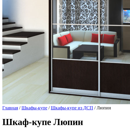
Главная
/
Шкафы-купе
/
Шкафы-купе из ДСП
/ Люпин
Шкаф-купе Люпин