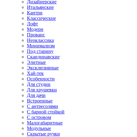
Дизайнерские
Итальянские
Кантри
Классические
Лофт
Модерн
Прованс
Неоклассика
Минимализм
Под старину
Скандинавские
Элитные
Эксклюзивные
Хай-тек
Особенности
Для студии
Для хрущевки
Для дачи
Встроенные
С антресолями
С барной стойкой
С островом
Малогабаритные
Модульные
Скрытые ручки