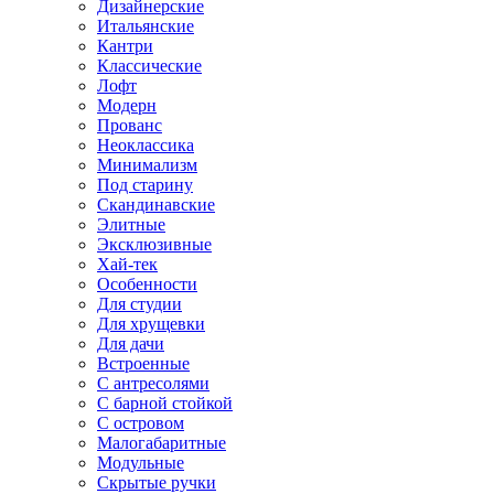
Дизайнерские
Итальянские
Кантри
Классические
Лофт
Модерн
Прованс
Неоклассика
Минимализм
Под старину
Скандинавские
Элитные
Эксклюзивные
Хай-тек
Особенности
Для студии
Для хрущевки
Для дачи
Встроенные
С антресолями
С барной стойкой
С островом
Малогабаритные
Модульные
Скрытые ручки