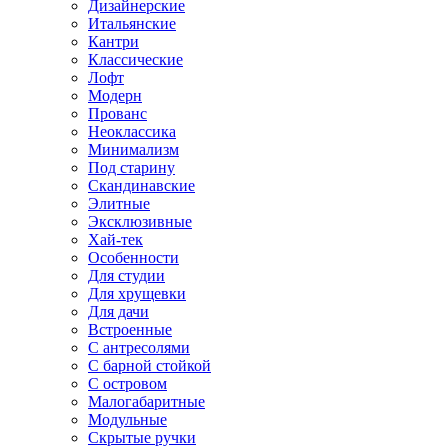
Дизайнерские
Итальянские
Кантри
Классические
Лофт
Модерн
Прованс
Неоклассика
Минимализм
Под старину
Скандинавские
Элитные
Эксклюзивные
Хай-тек
Особенности
Для студии
Для хрущевки
Для дачи
Встроенные
С антресолями
С барной стойкой
С островом
Малогабаритные
Модульные
Скрытые ручки