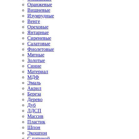
Оранжевые
Вишневые
Изумрудные
Венге
Ореховые
Янтарные
Сиреневые
Салатовые
Фиолетовые
Мятные
Золотые
Синие
Материал
МДФ
Эмаль
Акрил
Береза
Дерево
Дуб
ЛДСП
Массив
Пластик
Шпон
Экошпон
С патиной