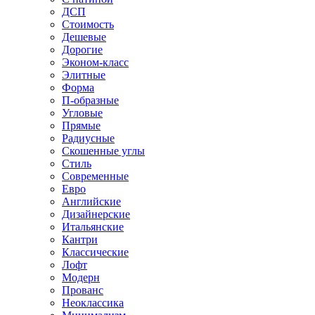
ДСП
Стоимость
Дешевые
Дорогие
Эконом-класс
Элитные
Форма
П-образные
Угловые
Прямые
Радиусные
Скошенные углы
Стиль
Современные
Евро
Английские
Дизайнерские
Итальянские
Кантри
Классические
Лофт
Модерн
Прованс
Неоклассика