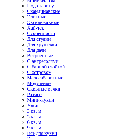
Минимализм
Под старину
Скандинавские
Элитные
Эксклюзивные
Хай-тек
Особенности
Для студии
Для хрущевки
Для дачи
Встроенные
С антресолями
С барной стойкой
С островом
Малогабаритные
Модульные
Скрытые ручки
Размер
Мини-кухни
Узкие
3 кв. м.
5 кв. м.
6 кв. м.
9 кв. м.
Все для кухни