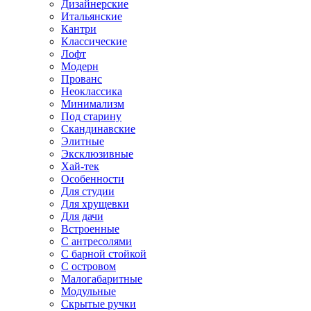
Дизайнерские
Итальянские
Кантри
Классические
Лофт
Модерн
Прованс
Неоклассика
Минимализм
Под старину
Скандинавские
Элитные
Эксклюзивные
Хай-тек
Особенности
Для студии
Для хрущевки
Для дачи
Встроенные
С антресолями
С барной стойкой
С островом
Малогабаритные
Модульные
Скрытые ручки