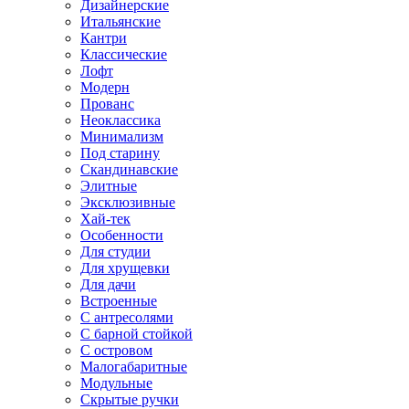
Дизайнерские
Итальянские
Кантри
Классические
Лофт
Модерн
Прованс
Неоклассика
Минимализм
Под старину
Скандинавские
Элитные
Эксклюзивные
Хай-тек
Особенности
Для студии
Для хрущевки
Для дачи
Встроенные
С антресолями
С барной стойкой
С островом
Малогабаритные
Модульные
Скрытые ручки