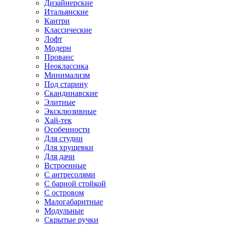
Дизайнерские
Итальянские
Кантри
Классические
Лофт
Модерн
Прованс
Неоклассика
Минимализм
Под старину
Скандинавские
Элитные
Эксклюзивные
Хай-тек
Особенности
Для студии
Для хрущевки
Для дачи
Встроенные
С антресолями
С барной стойкой
С островом
Малогабаритные
Модульные
Скрытые ручки