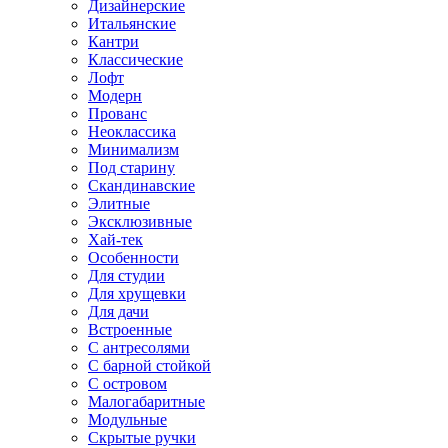
Дизайнерские
Итальянские
Кантри
Классические
Лофт
Модерн
Прованс
Неоклассика
Минимализм
Под старину
Скандинавские
Элитные
Эксклюзивные
Хай-тек
Особенности
Для студии
Для хрущевки
Для дачи
Встроенные
С антресолями
С барной стойкой
С островом
Малогабаритные
Модульные
Скрытые ручки