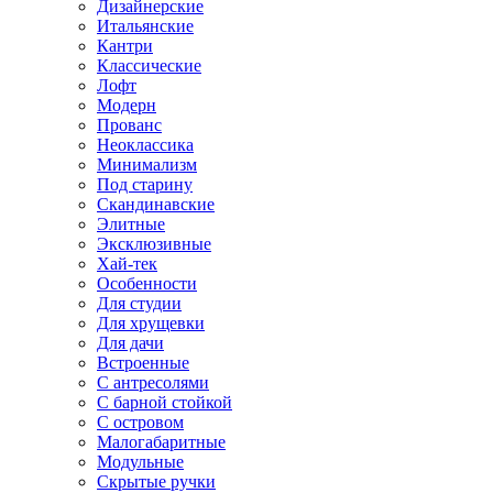
Дизайнерские
Итальянские
Кантри
Классические
Лофт
Модерн
Прованс
Неоклассика
Минимализм
Под старину
Скандинавские
Элитные
Эксклюзивные
Хай-тек
Особенности
Для студии
Для хрущевки
Для дачи
Встроенные
С антресолями
С барной стойкой
С островом
Малогабаритные
Модульные
Скрытые ручки