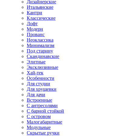
Дизайнерские
Итальянские
Кантри
Классические
Лофт
Модерн
Прованс
Неоклассика
Минимализм
Под старину
Скандинавские
Элитные
Эксклюзивные
Хай-тек
Особенности
Для студии
Для хрущевки
Для дачи
Встроенные
С антресолями
С барной стойкой
С островом
Малогабаритные
Модульные
Скрытые ручки