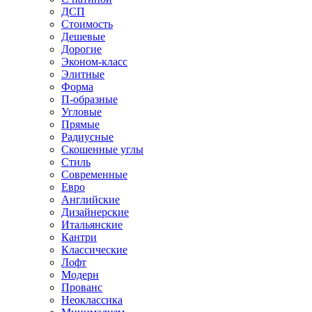
ДСП
Стоимость
Дешевые
Дорогие
Эконом-класс
Элитные
Форма
П-образные
Угловые
Прямые
Радиусные
Скошенные углы
Стиль
Современные
Евро
Английские
Дизайнерские
Итальянские
Кантри
Классические
Лофт
Модерн
Прованс
Неоклассика