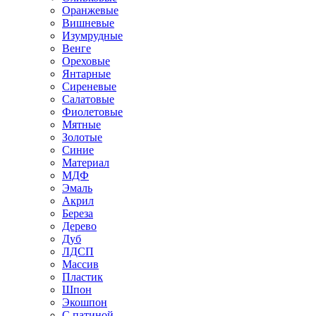
Оранжевые
Вишневые
Изумрудные
Венге
Ореховые
Янтарные
Сиреневые
Салатовые
Фиолетовые
Мятные
Золотые
Синие
Материал
МДФ
Эмаль
Акрил
Береза
Дерево
Дуб
ЛДСП
Массив
Пластик
Шпон
Экошпон
С патиной