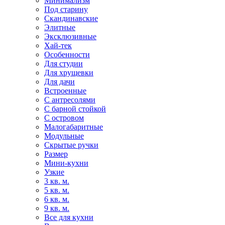
Минимализм
Под старину
Скандинавские
Элитные
Эксклюзивные
Хай-тек
Особенности
Для студии
Для хрущевки
Для дачи
Встроенные
С антресолями
С барной стойкой
С островом
Малогабаритные
Модульные
Скрытые ручки
Размер
Мини-кухни
Узкие
3 кв. м.
5 кв. м.
6 кв. м.
9 кв. м.
Все для кухни