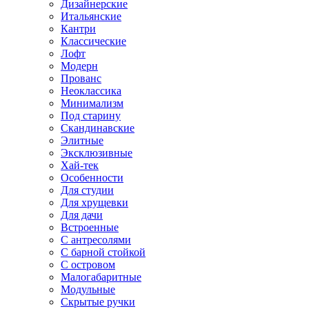
Дизайнерские
Итальянские
Кантри
Классические
Лофт
Модерн
Прованс
Неоклассика
Минимализм
Под старину
Скандинавские
Элитные
Эксклюзивные
Хай-тек
Особенности
Для студии
Для хрущевки
Для дачи
Встроенные
С антресолями
С барной стойкой
С островом
Малогабаритные
Модульные
Скрытые ручки