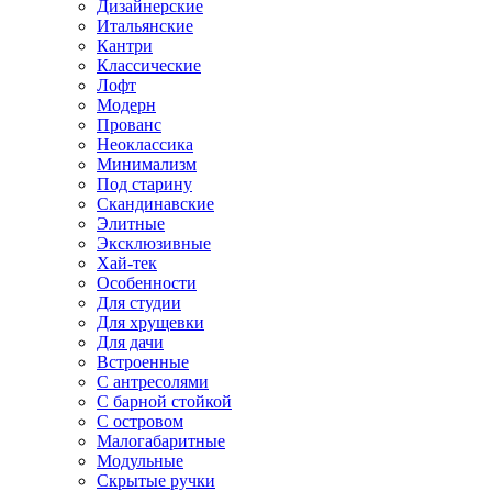
Дизайнерские
Итальянские
Кантри
Классические
Лофт
Модерн
Прованс
Неоклассика
Минимализм
Под старину
Скандинавские
Элитные
Эксклюзивные
Хай-тек
Особенности
Для студии
Для хрущевки
Для дачи
Встроенные
С антресолями
С барной стойкой
С островом
Малогабаритные
Модульные
Скрытые ручки