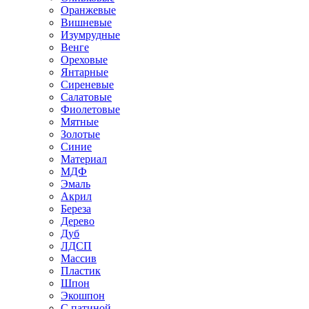
Оранжевые
Вишневые
Изумрудные
Венге
Ореховые
Янтарные
Сиреневые
Салатовые
Фиолетовые
Мятные
Золотые
Синие
Материал
МДФ
Эмаль
Акрил
Береза
Дерево
Дуб
ЛДСП
Массив
Пластик
Шпон
Экошпон
С патиной