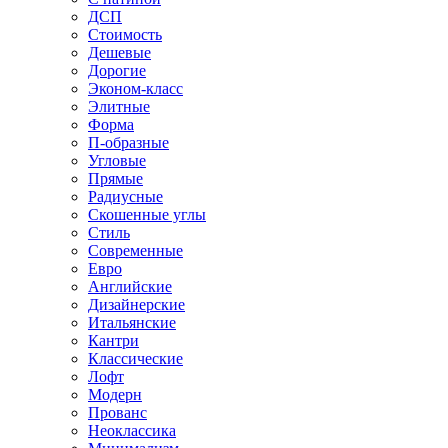
ДСП
Стоимость
Дешевые
Дорогие
Эконом-класс
Элитные
Форма
П-образные
Угловые
Прямые
Радиусные
Скошенные углы
Стиль
Современные
Евро
Английские
Дизайнерские
Итальянские
Кантри
Классические
Лофт
Модерн
Прованс
Неоклассика