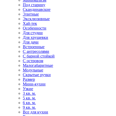
Минимализм
Под старину
Скандинавские
Элитные
Эксклюзивные
Хай-тек
Особенности
Для студии
Для хрущевки
Для дачи
Встроенные
С антресолями
С барной стойкой
С островом
Малогабаритные
Модульные
Скрытые ручки
Размер
Мини-кухни
Узкие
3 кв. м.
5 кв. м.
6 кв. м.
9 кв. м.
Все для кухни