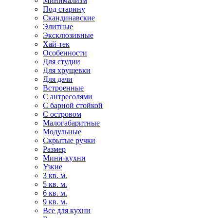
Минимализм
Под старину
Скандинавские
Элитные
Эксклюзивные
Хай-тек
Особенности
Для студии
Для хрущевки
Для дачи
Встроенные
С антресолями
С барной стойкой
С островом
Малогабаритные
Модульные
Скрытые ручки
Размер
Мини-кухни
Узкие
3 кв. м.
5 кв. м.
6 кв. м.
9 кв. м.
Все для кухни