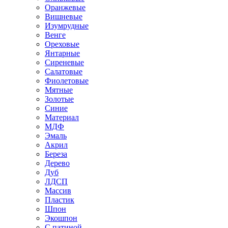
Оранжевые
Вишневые
Изумрудные
Венге
Ореховые
Янтарные
Сиреневые
Салатовые
Фиолетовые
Мятные
Золотые
Синие
Материал
МДФ
Эмаль
Акрил
Береза
Дерево
Дуб
ЛДСП
Массив
Пластик
Шпон
Экошпон
С патиной