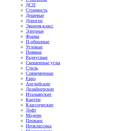
ДСП
Стоимость
Дешевые
Дорогие
Эконом-класс
Элитные
Форма
П-образные
Угловые
Прямые
Радиусные
Скошенные углы
Стиль
Современные
Евро
Английские
Дизайнерские
Итальянские
Кантри
Классические
Лофт
Модерн
Прованс
Неоклассика