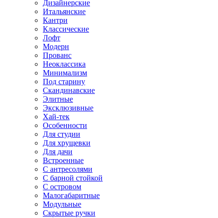
Дизайнерские
Итальянские
Кантри
Классические
Лофт
Модерн
Прованс
Неоклассика
Минимализм
Под старину
Скандинавские
Элитные
Эксклюзивные
Хай-тек
Особенности
Для студии
Для хрущевки
Для дачи
Встроенные
С антресолями
С барной стойкой
С островом
Малогабаритные
Модульные
Скрытые ручки