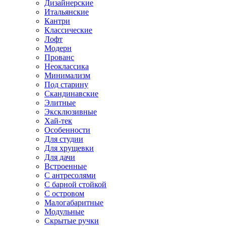
Дизайнерские
Итальянские
Кантри
Классические
Лофт
Модерн
Прованс
Неоклассика
Минимализм
Под старину
Скандинавские
Элитные
Эксклюзивные
Хай-тек
Особенности
Для студии
Для хрущевки
Для дачи
Встроенные
С антресолями
С барной стойкой
С островом
Малогабаритные
Модульные
Скрытые ручки