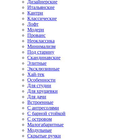
Дизайнерские
Итальянские
Кантри
Классические
Лофт
Модерн
Прованс
Неоклассика
Минимализм
Под старину
Скандинавские
Элитные
Эксклюзивные
Хай-тек
Особенности
Для студии
Для хрущевки
Для дачи
Встроенные
С антресолями
С барной стойкой
С островом
Малогабаритные
Модульные
Скрытые ручки