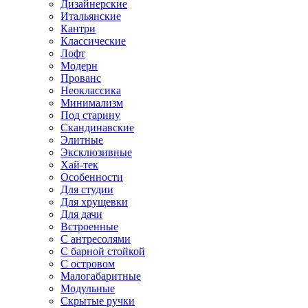
Дизайнерские
Итальянские
Кантри
Классические
Лофт
Модерн
Прованс
Неоклассика
Минимализм
Под старину
Скандинавские
Элитные
Эксклюзивные
Хай-тек
Особенности
Для студии
Для хрущевки
Для дачи
Встроенные
С антресолями
С барной стойкой
С островом
Малогабаритные
Модульные
Скрытые ручки