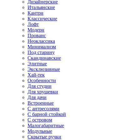
Дизайнерские
Итальянские
Кантри
Классические
Лофт
Модерн
Прованс
Неоклассика
Минимализм
Под старину
Скандинавские
Элитные
Эксклюзивные
Хай-тек
Особенности
Для студии
Для хрущевки
Для дачи
Встроенные
С антресолями
С барной стойкой
С островом
Малогабаритные
Модульные
Скрытые ручки