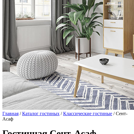
Главная
/
Каталог гостиных
/
Классические гостиные
/ Сент-
Асаф
Гостинная Сент-Асаф