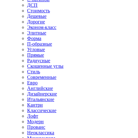
ДСП
Стоимость
Дешевые
Дорогие
Эконом-класс
Элитные
Форма
П-образные
Угловые
Прямые
Радиусные
Скошенные углы
Стиль
Современные
Евро
Английские
Дизайнерские
Итальянские
Кантри
Классические
Лофт
Модерн
Прованс
Неоклассика