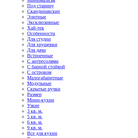
Минимализм
Под старину
Скандинавские
Элитные
Эксклюзивные
Хай-тек
Особенности
Для студии
Для хрущевки
Для дачи
Встроенные
С антресолями
С барной стойкой
С островом
Малогабаритные
Модульные
Скрытые ручки
Размер
Мини-кухни
Узкие
3 кв. м.
5 кв. м.
6 кв. м.
9 кв. м.
Все для кухни