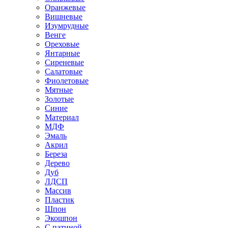
Оранжевые
Вишневые
Изумрудные
Венге
Ореховые
Янтарные
Сиреневые
Салатовые
Фиолетовые
Мятные
Золотые
Синие
Материал
МДФ
Эмаль
Акрил
Береза
Дерево
Дуб
ЛДСП
Массив
Пластик
Шпон
Экошпон
С патиной