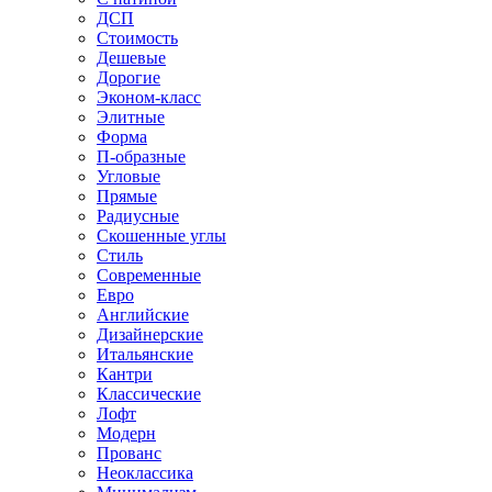
ДСП
Стоимость
Дешевые
Дорогие
Эконом-класс
Элитные
Форма
П-образные
Угловые
Прямые
Радиусные
Скошенные углы
Стиль
Современные
Евро
Английские
Дизайнерские
Итальянские
Кантри
Классические
Лофт
Модерн
Прованс
Неоклассика