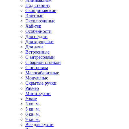
Минимализм
Под старину
Скандинавские
Элитные
Эксклюзивные
Хай-тек
Особенности
Для студии
Для хрущевки
Для дачи
Встроенные
С антресолями
С барной стойкой
С островом
Малогабаритные
Модульные
Скрытые ручки
Размер
Мини-кухни
Узкие
3 кв. м.
5 кв. м.
6 кв. м.
9 кв. м.
Все для кухни