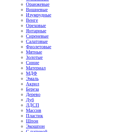
Оранжевые
Вишневые
Изумрудные
Венге
Ореховые
Янтарные
Сиреневые
Салатовые
Фиолетовые
Мятные
Золотые
Синие
Материал
МДФ
Эмаль
Акрил
Береза
Дерево
Дуб
ЛДСП
Массив
Пластик
Шпон
Экошпон
С патиной