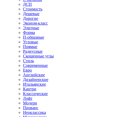
ДСП
Стоимость
Дешевые
Дорогие
Эконом-класс
Элитные
Форма
П-образные
Угловые
Прямые
Радиусные
Скошенные углы
Стиль
Современные
Евро
Английские
Дизайнерские
Итальянские
Кантри
Классические
Лофт
Модерн
Прованс
Неоклассика