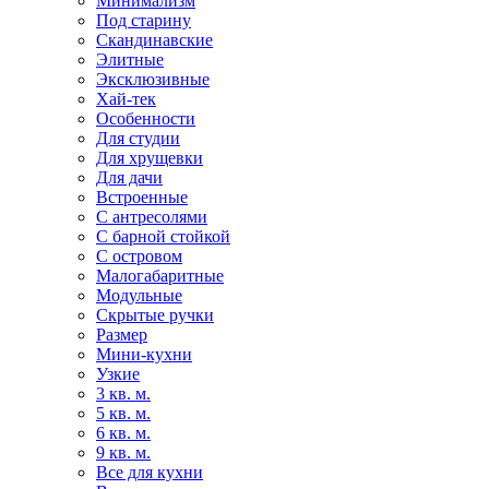
Минимализм
Под старину
Скандинавские
Элитные
Эксклюзивные
Хай-тек
Особенности
Для студии
Для хрущевки
Для дачи
Встроенные
С антресолями
С барной стойкой
С островом
Малогабаритные
Модульные
Скрытые ручки
Размер
Мини-кухни
Узкие
3 кв. м.
5 кв. м.
6 кв. м.
9 кв. м.
Все для кухни