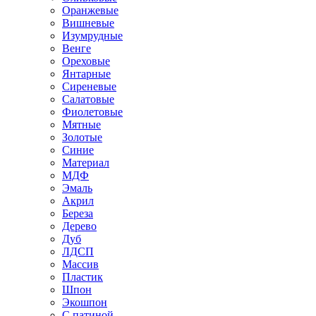
Оранжевые
Вишневые
Изумрудные
Венге
Ореховые
Янтарные
Сиреневые
Салатовые
Фиолетовые
Мятные
Золотые
Синие
Материал
МДФ
Эмаль
Акрил
Береза
Дерево
Дуб
ЛДСП
Массив
Пластик
Шпон
Экошпон
С патиной