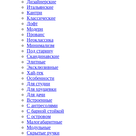
Дизайнерские
Итальянские
Кантри
Классические
Лофт
Модерн
Прованс
Неоклассика
Минимализм
Под старину
Скандинавские
Элитные
Эксклюзивные
Хай-тек
Особенности
Для студии
Для хрущевки
Для дачи
Встроенные
С антресолями
С барной стойкой
С островом
Малогабаритные
Модульные
Скрытые ручки