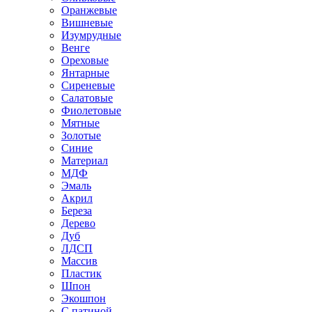
Оранжевые
Вишневые
Изумрудные
Венге
Ореховые
Янтарные
Сиреневые
Салатовые
Фиолетовые
Мятные
Золотые
Синие
Материал
МДФ
Эмаль
Акрил
Береза
Дерево
Дуб
ЛДСП
Массив
Пластик
Шпон
Экошпон
С патиной