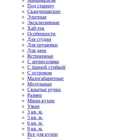
Минимализм
Под старину
Скандинавские
Элитные
Эксклюзивные
Хай-тек
Особенности
Для студии
Для хрущевки
Для дачи
Встроенные
С антресолями
С барной стойкой
С островом
Малогабаритные
Модульные
Скрытые ручки
Размер
Мини-кухни
Узкие
3 кв. м.
5 кв. м.
6 кв. м.
9 кв. м.
Все для кухни