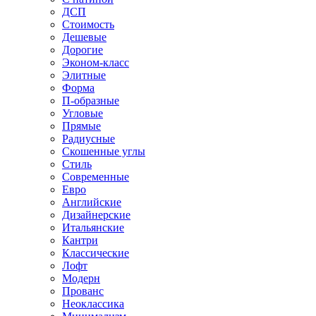
ДСП
Стоимость
Дешевые
Дорогие
Эконом-класс
Элитные
Форма
П-образные
Угловые
Прямые
Радиусные
Скошенные углы
Стиль
Современные
Евро
Английские
Дизайнерские
Итальянские
Кантри
Классические
Лофт
Модерн
Прованс
Неоклассика