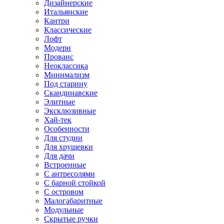
Дизайнерские
Итальянские
Кантри
Классические
Лофт
Модерн
Прованс
Неоклассика
Минимализм
Под старину
Скандинавские
Элитные
Эксклюзивные
Хай-тек
Особенности
Для студии
Для хрущевки
Для дачи
Встроенные
С антресолями
С барной стойкой
С островом
Малогабаритные
Модульные
Скрытые ручки