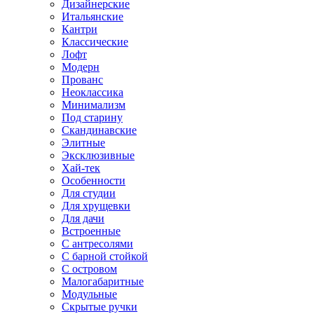
Дизайнерские
Итальянские
Кантри
Классические
Лофт
Модерн
Прованс
Неоклассика
Минимализм
Под старину
Скандинавские
Элитные
Эксклюзивные
Хай-тек
Особенности
Для студии
Для хрущевки
Для дачи
Встроенные
С антресолями
С барной стойкой
С островом
Малогабаритные
Модульные
Скрытые ручки