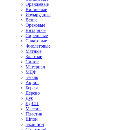
Оранжевые
Вишневые
Изумрудные
Венге
Ореховые
Янтарные
Сиреневые
Салатовые
Фиолетовые
Мятные
Золотые
Синие
Материал
МДФ
Эмаль
Акрил
Береза
Дерево
Дуб
ЛДСП
Массив
Пластик
Шпон
Экошпон
С патиной