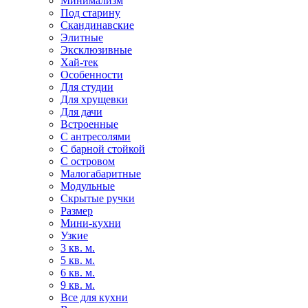
Минимализм
Под старину
Скандинавские
Элитные
Эксклюзивные
Хай-тек
Особенности
Для студии
Для хрущевки
Для дачи
Встроенные
С антресолями
С барной стойкой
С островом
Малогабаритные
Модульные
Скрытые ручки
Размер
Мини-кухни
Узкие
3 кв. м.
5 кв. м.
6 кв. м.
9 кв. м.
Все для кухни