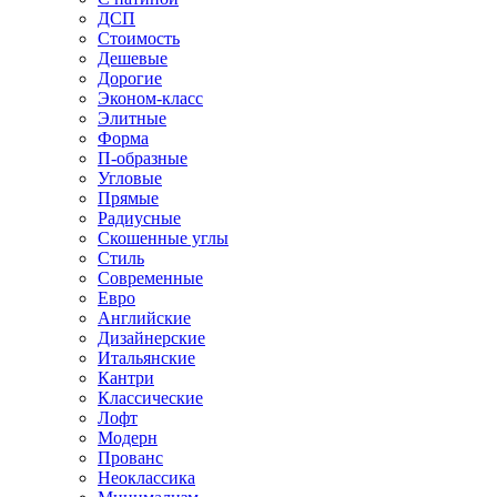
ДСП
Стоимость
Дешевые
Дорогие
Эконом-класс
Элитные
Форма
П-образные
Угловые
Прямые
Радиусные
Скошенные углы
Стиль
Современные
Евро
Английские
Дизайнерские
Итальянские
Кантри
Классические
Лофт
Модерн
Прованс
Неоклассика