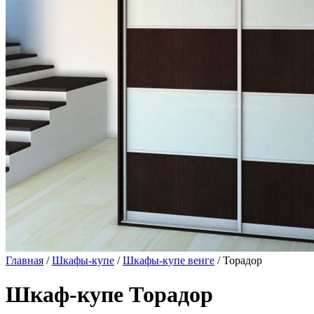
Главная
/
Шкафы-купе
/
Шкафы-купе венге
/ Торадор
Шкаф-купе Торадор