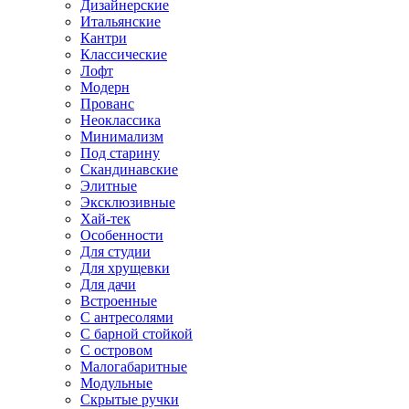
Дизайнерские
Итальянские
Кантри
Классические
Лофт
Модерн
Прованс
Неоклассика
Минимализм
Под старину
Скандинавские
Элитные
Эксклюзивные
Хай-тек
Особенности
Для студии
Для хрущевки
Для дачи
Встроенные
С антресолями
С барной стойкой
С островом
Малогабаритные
Модульные
Скрытые ручки