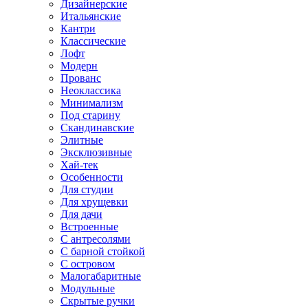
Дизайнерские
Итальянские
Кантри
Классические
Лофт
Модерн
Прованс
Неоклассика
Минимализм
Под старину
Скандинавские
Элитные
Эксклюзивные
Хай-тек
Особенности
Для студии
Для хрущевки
Для дачи
Встроенные
С антресолями
С барной стойкой
С островом
Малогабаритные
Модульные
Скрытые ручки