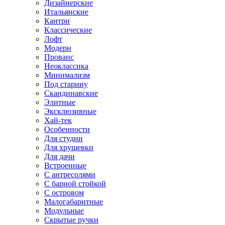
Дизайнерские
Итальянские
Кантри
Классические
Лофт
Модерн
Прованс
Неоклассика
Минимализм
Под старину
Скандинавские
Элитные
Эксклюзивные
Хай-тек
Особенности
Для студии
Для хрущевки
Для дачи
Встроенные
С антресолями
С барной стойкой
С островом
Малогабаритные
Модульные
Скрытые ручки