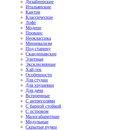
Дизайнерские
Итальянские
Кантри
Классические
Лофт
Модерн
Прованс
Неоклассика
Минимализм
Под старину
Скандинавские
Элитные
Эксклюзивные
Хай-тек
Особенности
Для студии
Для хрущевки
Для дачи
Встроенные
С антресолями
С барной стойкой
С островом
Малогабаритные
Модульные
Скрытые ручки