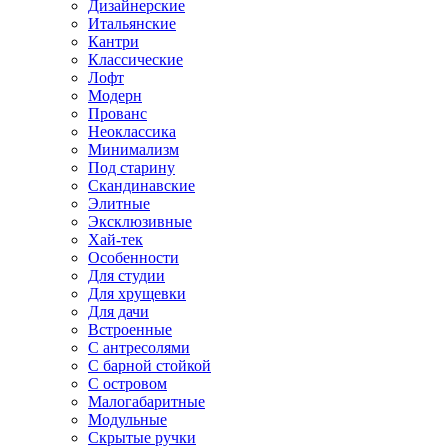
Дизайнерские
Итальянские
Кантри
Классические
Лофт
Модерн
Прованс
Неоклассика
Минимализм
Под старину
Скандинавские
Элитные
Эксклюзивные
Хай-тек
Особенности
Для студии
Для хрущевки
Для дачи
Встроенные
С антресолями
С барной стойкой
С островом
Малогабаритные
Модульные
Скрытые ручки